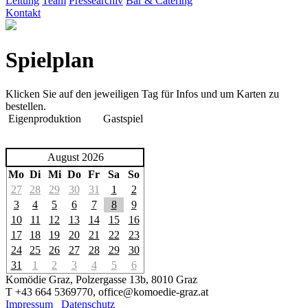
Leitung
Team
Pressearchiv
Bar & Catering
Kontakt
Spielplan
Klicken Sie auf den jeweiligen Tag für Infos und um Karten zu
bestellen.
Eigenproduktion
Gastspiel
August 2026
Mo
Di
Mi
Do
Fr
Sa
So
27
28
29
30
31
1
2
3
4
5
6
7
8
9
10
11
12
13
14
15
16
17
18
19
20
21
22
23
24
25
26
27
28
29
30
31
1
2
3
4
5
6
Komödie Graz, Polzergasse 13b, 8010 Graz
T +43 664 5369770, office@komoedie-graz.at
Impressum
Datenschutz