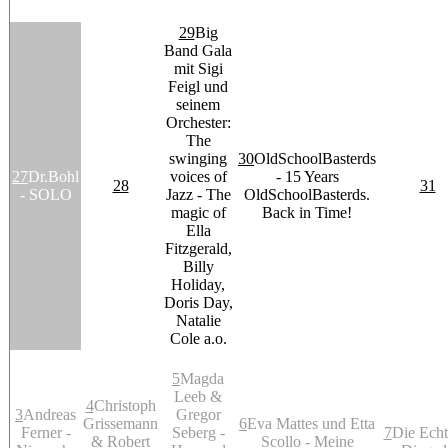
29
Big
Band Gala
mit Sigi
Feigl und
seinem
Orchester:
The
swinging
30
OldSchoolBasterds
27
Dr.Bohl
voices of
- 15 Years
28
31
- SOLO
Jazz - The
OldSchoolBasterds.
magic of
Back in Time!
Ella
Fitzgerald,
Billy
Holiday,
Doris Day,
Natalie
Cole a.o.
5
Magda
Leeb &
4
Christoph
3
Andreas
Gregor
Grissemann
6
Eva Mattes und Etta
Ferner -
Seberg -
7
Die Echt
& Robert
Scollo - Meine