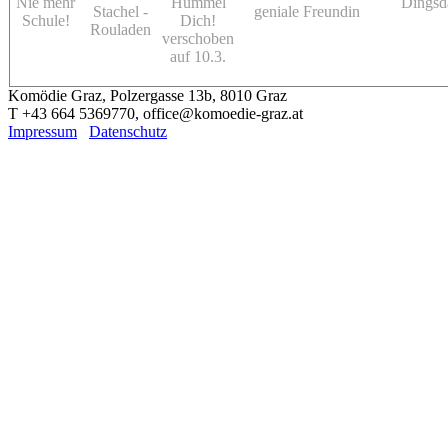
Nie mehr
Hummel
Dingsd
Stachel -
geniale Freundin
Schule!
Dich!
Rouladen
verschoben
auf 10.3.
Komödie Graz, Polzergasse 13b, 8010 Graz
T +43 664 5369770, office@komoedie-graz.at
Impressum
Datenschutz