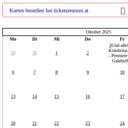
Karten bestellen bei ticketzentrum.at
Oktober 2025
Mo
Di
Mi
Do
Fr
3
Und alles
Krankensc
29
30
1
2
- Premiere
Galabuff
6
7
8
9
10
13
14
15
16
17
20
21
22
23
24