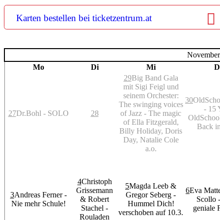
Karten bestellen bei ticketzentrum.at
November
Mo
Di
Mi
D
29
Big Band Gala
mit Sigi Feigl und
seinem Orchester:
30
OldScho
The swinging voices
- 15 
27
Dr.Bohl - SOLO
28
of Jazz - The magic
OldSchool
of Ella Fitzgerald,
Back i
Billy Holiday, Doris
Day, Natalie Cole
a.o.
4
Christoph
5
Magda Leeb &
Grissemann
6
Eva Matte
3
Andreas Ferner -
Gregor Seberg -
& Robert
Scollo 
Nie mehr Schule!
Hummel Dich!
Stachel -
geniale 
verschoben auf 10.3.
Rouladen