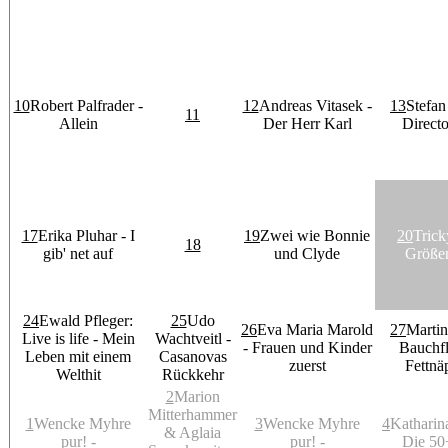
10
Robert Palfrader -
12
Andreas Vitasek -
13
Stefan
11
Allein
Der Herr Karl
Directo
17
Erika Pluhar - I
19
Zwei wie Bonnie
20
Trick
18
gib' net auf
und Clyde
Größe
24
Ewald Pfleger:
25
Udo
26
Eva Maria Marold
27
Martin
Live is life - Mein
Wachtveitl -
- Frauen und Kinder
Bauchfl
Leben mit einem
Casanovas
zuerst
Fettnä
Welthit
Rückkehr
2
Marion
Mitterhammer
1
Wencke Myhre
3
Wencke Myhre
4
Katharina
& Aglaia
pur! -
pur! -
Die 50