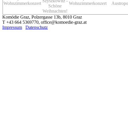
Szyszkowitz -
Wohnzimmerkonzert
Wohnzimmerkonzert
Austrop
Schöne
Weihnachten!
Komödie Graz, Polzergasse 13b, 8010 Graz
T +43 664 5369770, office@komoedie-graz.at
Impressum
Datenschutz